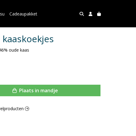
asu
Cadeaupakket
d kaaskoekjes
 46% oude kaas
Plaats in mandje
rrelproducten