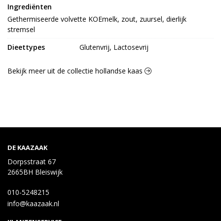
Ingrediënten
Gethermiseerde volvette KOEmelk, zout, zuursel, dierlijk 
stremsel
Dieettypes
Glutenvrij, Lactosevrij
Bekijk meer uit de collectie hollandse kaas
DE KAAZAAK
Dorpsstraat 67
2665BH Bleiswijk
010-5248215
info@kaazaak.nl