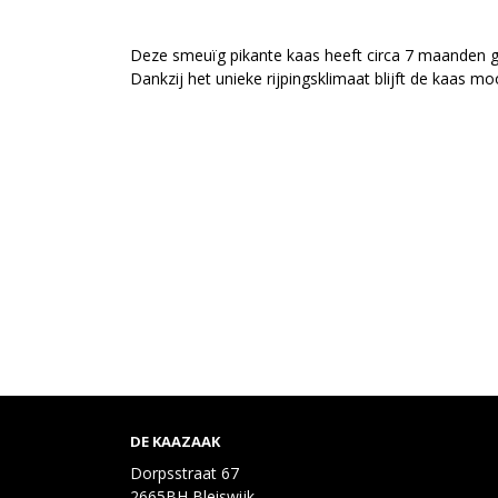
Deze smeuïg pikante kaas heeft circa 7 maanden geri
Dankzij het unieke rijpingsklimaat blijft de kaas 
DE KAAZAAK
Dorpsstraat 67
2665BH Bleiswijk