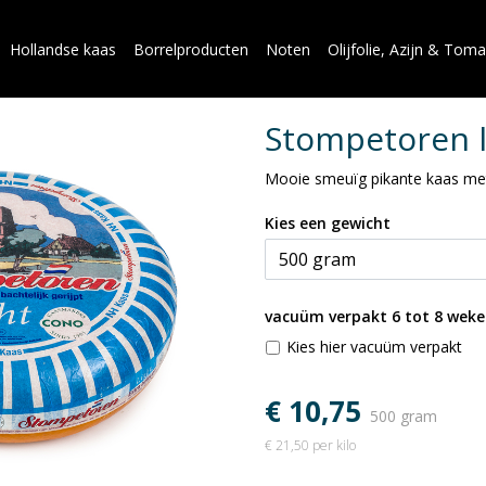
Hollandse kaas
Borrelproducten
Noten
Olijfolie, Azijn & Tom
Stompetoren l
Mooie smeuïg pikante kaas met
Kies een gewicht
vacuüm verpakt 6 tot 8 weke
Kies hier vacuüm verpakt
€ 10,75
500 gram
€ 21,50 per kilo