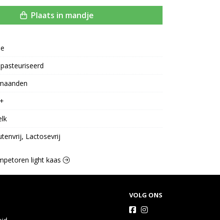
Plaats in mandje
oe
pasteuriseerd
maanden
+
lk
utenvrij, Lactosevrij
ompetoren light kaas
VOLG ONS