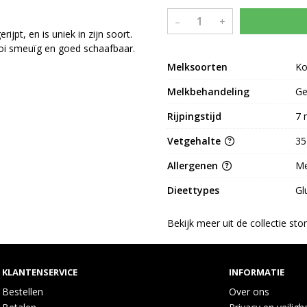
–
+
jpt, en is uniek in zijn soort.
mooi smeuïg en goed schaafbaar.
Melksoorten
K
Melkbehandeling
Ge
Rijpingstijd
7 
Vetgehalte
35
Allergenen
Me
Dieettypes
Gl
Bekijk meer uit de collectie st
KLANTENSERVICE
INFORMATIE
Bestellen
Over ons