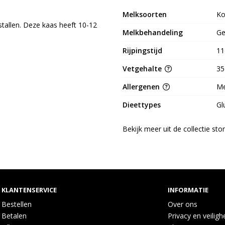
Melksoorten
K
stallen. Deze kaas heeft 10-12
Melkbehandeling
Ge
.
Rijpingstijd
11
Vetgehalte
35
Allergenen
Me
Dieettypes
Gl
Bekijk meer uit de collectie st
KLANTENSERVICE
INFORMATIE
Bestellen
Over ons
Betalen
Privacy en veiligh