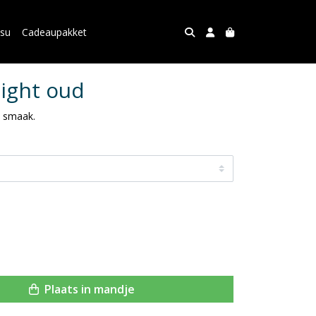
asu
Cadeaupakket
ight oud
l smaak.
Plaats in mandje