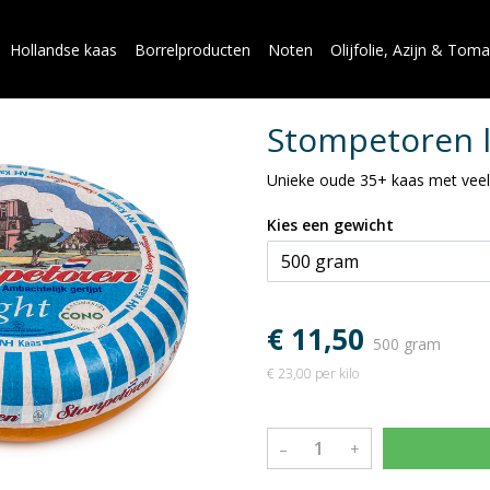
Hollandse kaas
Borrelproducten
Noten
Olijfolie, Azijn & Tom
Stompetoren l
Unieke oude 35+ kaas met vee
Kies een gewicht
€ 11,50
500 gram
€ 23,00 per kilo
–
+