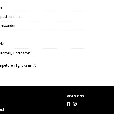
oe
pasteuriseerd
 maanden
+
lk
utenvrij, Lactosevrij
ompetoren light kaas
VOLG ONS
eid